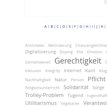
A
B
C
D
E
F
G
H
I
J
K
│
│
│
│
│
│
│
│
│
│
│
Aristoteles
Behinderung
Chancengleichhei
Digitalisierung
Doping
Ehe
Emotion
Gerechtigkeit
Gemeinwesen
G
Internet
Kant
Inklusion
Integrity
Klug
Pflicht
Natur
Nachhaltigkeit
Person
Solidarität
Sorge
Religionsunterricht
Trolley-Problem
Tugend
tugendhaf
Utilitarismus
Verantwo
Vegetarier