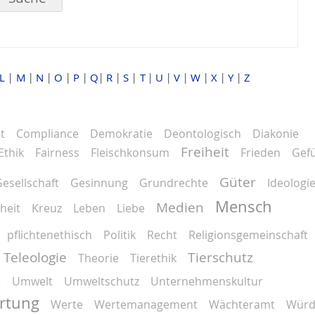
L
M
N
O
P
Q
R
S
T
U
V
W
X
Y
Z
│
│
│
│
│
│
│
│
│
│
│
│
│
│
t
Compliance
Demokratie
Deontologisch
Diakonie
Freiheit
Ethik
Fairness
Fleischkonsum
Frieden
Gef
Güter
esellschaft
Gesinnung
Grundrechte
Ideologi
Mensch
Medien
heit
Kreuz
Leben
Liebe
pflichtenethisch
Politik
Recht
Religionsgemeinschaft
Teleologie
Tierschutz
Theorie
Tierethik
t
Umwelt
Umweltschutz
Unternehmenskultur
rtung
Werte
Wertemanagement
Wächteramt
Würd