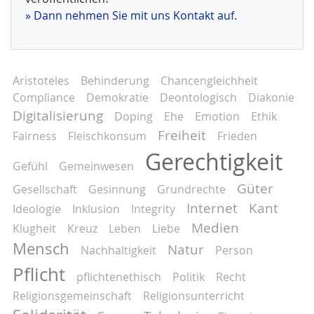
» Dann nehmen Sie mit uns Kontakt auf.
Aristoteles
Behinderung
Chancengleichheit
Compliance
Demokratie
Deontologisch
Diakonie
Digitalisierung
Doping
Ehe
Emotion
Ethik
Freiheit
Fairness
Fleischkonsum
Frieden
Gerechtigkeit
Gefühl
Gemeinwesen
Güter
Gesellschaft
Gesinnung
Grundrechte
Internet
Kant
Ideologie
Inklusion
Integrity
Medien
Klugheit
Kreuz
Leben
Liebe
Mensch
Natur
Nachhaltigkeit
Person
Pflicht
pflichtenethisch
Politik
Recht
Religionsgemeinschaft
Religionsunterricht