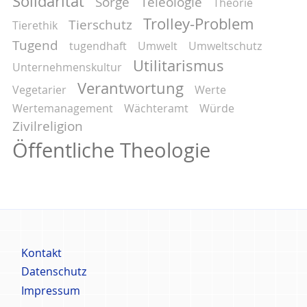
Solidarität
Sorge
Teleologie
Theorie
Trolley-Problem
Tierschutz
Tierethik
Tugend
tugendhaft
Umwelt
Umweltschutz
Utilitarismus
Unternehmenskultur
Verantwortung
Vegetarier
Werte
Wertemanagement
Wächteramt
Würde
Zivilreligion
Öffentliche Theologie
Fußbereich
Kontakt
Menü
Datenschutz
Impressum