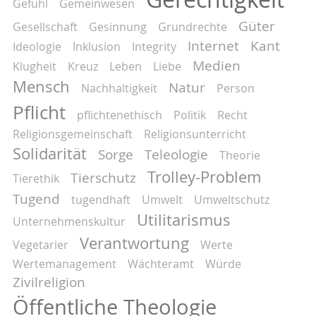
Gefühl
Gemeinwesen
Güter
Gesellschaft
Gesinnung
Grundrechte
Internet
Kant
Ideologie
Inklusion
Integrity
Medien
Klugheit
Kreuz
Leben
Liebe
Mensch
Natur
Nachhaltigkeit
Person
Pflicht
pflichtenethisch
Politik
Recht
Religionsgemeinschaft
Religionsunterricht
Solidarität
Sorge
Teleologie
Theorie
Trolley-Problem
Tierschutz
Tierethik
Tugend
tugendhaft
Umwelt
Umweltschutz
Utilitarismus
Unternehmenskultur
Verantwortung
Vegetarier
Werte
Wertemanagement
Wächteramt
Würde
Zivilreligion
Öffentliche Theologie