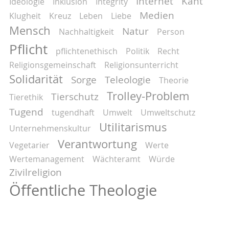
Internet
Kant
Ideologie
Inklusion
Integrity
Medien
Klugheit
Kreuz
Leben
Liebe
Mensch
Natur
Nachhaltigkeit
Person
Pflicht
pflichtenethisch
Politik
Recht
Religionsgemeinschaft
Religionsunterricht
Solidarität
Sorge
Teleologie
Theorie
Trolley-Problem
Tierschutz
Tierethik
Tugend
tugendhaft
Umwelt
Umweltschutz
Utilitarismus
Unternehmenskultur
Verantwortung
Vegetarier
Werte
Wertemanagement
Wächteramt
Würde
Zivilreligion
Öffentliche Theologie